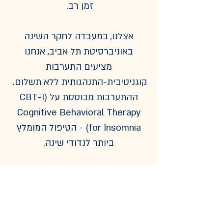
זמן רב.
אצלנו, במעבדה לחקר השינה
באוניברסיטת תל אביב, אנחנו
מציעים התערבות
קוגניטיבית-התנהגותית ללא תשלום.
ההתערבות מבוססת על CBT-I)
Cognitive Behavioral Therapy
for Insomnia) - הטיפול המומלץ
ביותר לנדודי שינה.
​הטיפול כולל 5 מפגשים בקליניקה
באוניברסיטת תל אביב ומועבר על
ידי פסיכולוגים מצוות המעבדה.
לאורך ההתערבות תתבקשו למלא